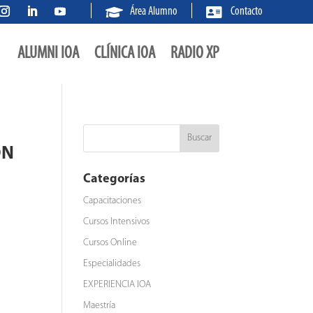


Área Alumno
Contacto
ALUMNI IOA
CLÍNICA IOA
RADIO XP
ÓN
Categorías
Capacitaciones
Cursos Intensivos
Cursos Online
Especialidades
EXPERIENCIA IOA
Maestría