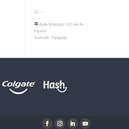
Ayala Velazquez 532 casi Av.
España
Asunción - Paraguay