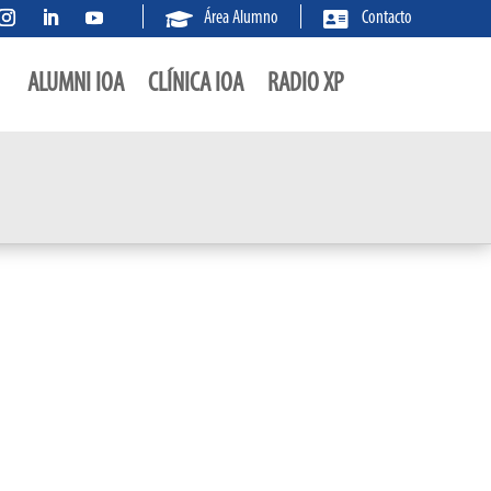


Área Alumno
Contacto
ALUMNI IOA
CLÍNICA IOA
RADIO XP