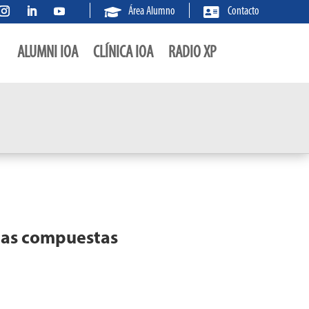


Área Alumno
Contacto
ALUMNI IOA
CLÍNICA IOA
RADIO XP
nas compuestas